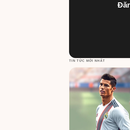
Đă
TIN TỨC MỚI NHẤT