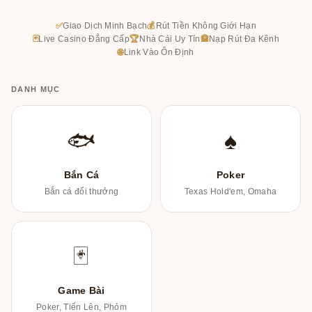
✅
Giao Dịch Minh Bạch
💰
Rút Tiền Không Giới Hạn
🃏
Live Casino Đẳng Cấp
🏆
Nhà Cái Uy Tín
🏦
Nạp Rút Đa Kênh
🌐
Link Vào Ổn Định
DANH MỤC
🐟
♠
Bắn Cá
Poker
Bắn cá đổi thưởng
Texas Hold'em, Omaha
🃏
Game Bài
Poker, Tiến Lên, Phỏm