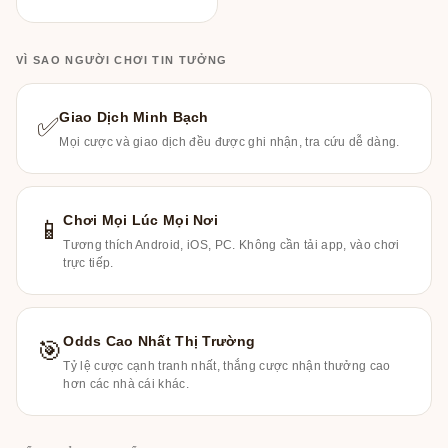
VÌ SAO NGƯỜI CHƠI TIN TƯỞNG
Giao Dịch Minh Bạch
✅
Mọi cược và giao dịch đều được ghi nhận, tra cứu dễ dàng.
Chơi Mọi Lúc Mọi Nơi
📱
Tương thích Android, iOS, PC. Không cần tải app, vào chơi
trực tiếp.
Odds Cao Nhất Thị Trường
🎯
Tỷ lệ cược cạnh tranh nhất, thắng cược nhận thưởng cao
hơn các nhà cái khác.