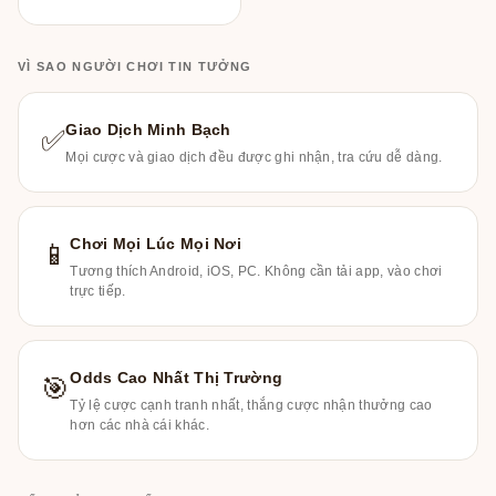
VÌ SAO NGƯỜI CHƠI TIN TƯỞNG
Giao Dịch Minh Bạch
✅
Mọi cược và giao dịch đều được ghi nhận, tra cứu dễ dàng.
Chơi Mọi Lúc Mọi Nơi
📱
Tương thích Android, iOS, PC. Không cần tải app, vào chơi
trực tiếp.
Odds Cao Nhất Thị Trường
🎯
Tỷ lệ cược cạnh tranh nhất, thắng cược nhận thưởng cao
hơn các nhà cái khác.