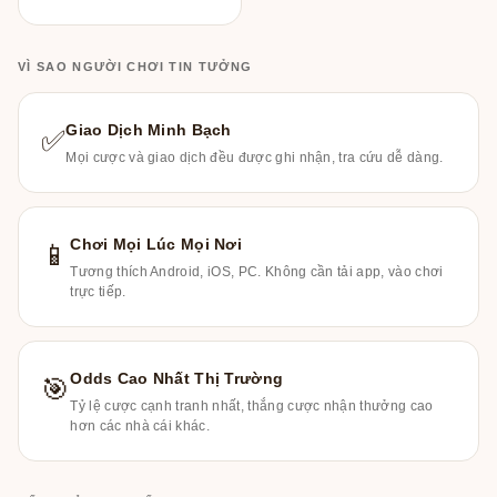
VÌ SAO NGƯỜI CHƠI TIN TƯỞNG
Giao Dịch Minh Bạch
✅
Mọi cược và giao dịch đều được ghi nhận, tra cứu dễ dàng.
Chơi Mọi Lúc Mọi Nơi
📱
Tương thích Android, iOS, PC. Không cần tải app, vào chơi
trực tiếp.
Odds Cao Nhất Thị Trường
🎯
Tỷ lệ cược cạnh tranh nhất, thắng cược nhận thưởng cao
hơn các nhà cái khác.