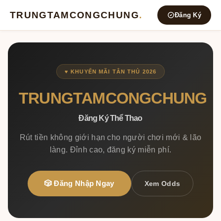
TRUNGTAMCONGCHUNG
.
Đăng Ký
♥ KHUYẾN MÃI TÂN THỦ 2026
TRUNGTAMCONGCHUNG
Đăng Ký Thể Thao
Rút tiền không giới hạn cho người chơi mới & lão
làng. Đỉnh cao, đăng ký miễn phí.
🎲 Đăng Nhập Ngay
Xem Odds