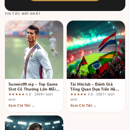
TIN TỨC MỚI NHẤT
Sunwin99.vip – Top Game
Tải Hitclub – Đánh Giá
Slot Có Thưởng Lớn Mỗi
Tổng Quan Dựa Trên Hành
Ngày: Giải Mã Quảng Cáo
Trình Người Dùng Thực Tế
★★★★★
4.8 · 1999+ lượt
★★★★★
4.8 · 1897+ lượt
Bằng Góc Nhìn Trải
xem
xem
Nghiệm Người Dùng
Xem Chi Tiết →
Xem Chi Tiết →