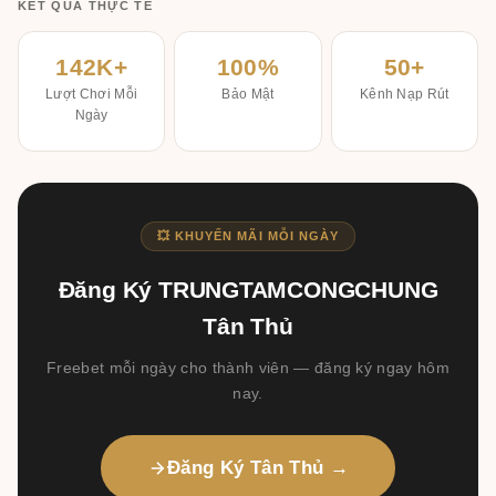
KẾT QUẢ THỰC TẾ
142K+
100%
50+
Lượt Chơi Mỗi
Bảo Mật
Kênh Nạp Rút
Ngày
💥 KHUYẾN MÃI MỖI NGÀY
Đăng Ký TRUNGTAMCONGCHUNG
Tân Thủ
Freebet mỗi ngày cho thành viên — đăng ký ngay hôm
nay.
Đăng Ký Tân Thủ →