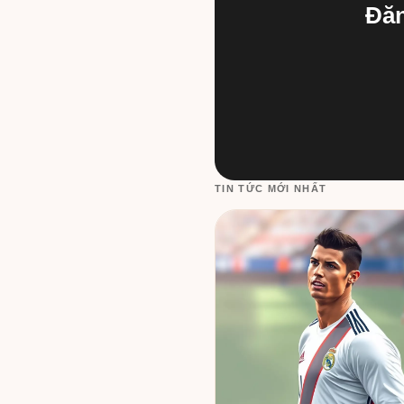
Đă
TIN TỨC MỚI NHẤT