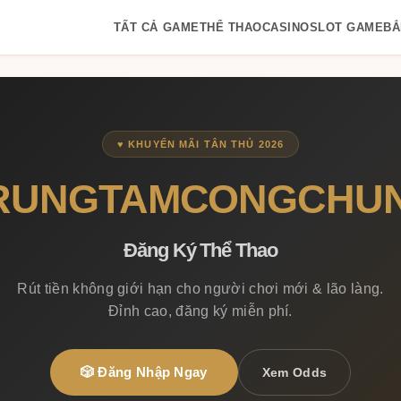
TẤT CẢ GAME
THỂ THAO
CASINO
SLOT GAME
BẮ
♥ KHUYẾN MÃI TÂN THỦ 2026
RUNGTAMCONGCHU
Đăng Ký Thể Thao
Rút tiền không giới hạn cho người chơi mới & lão làng.
Đỉnh cao, đăng ký miễn phí.
🎲 Đăng Nhập Ngay
Xem Odds