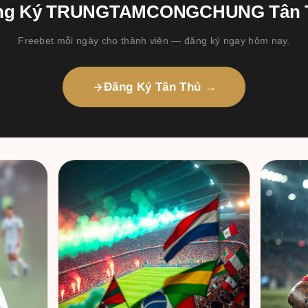
ng Ký TRUNGTAMCONGCHUNG Tân 
Freebet mỗi ngày cho thành viên — đăng ký ngay hôm nay.
Đăng Ký Tân Thủ →