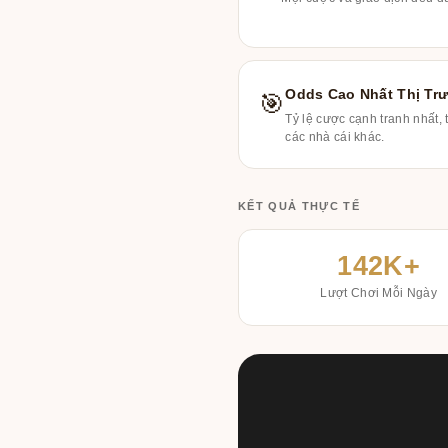
Odds Cao Nhất Thị Tr
🎯
Tỷ lệ cược cạnh tranh nhất
các nhà cái khác.
KẾT QUẢ THỰC TẾ
142K+
Lượt Chơi Mỗi Ngày