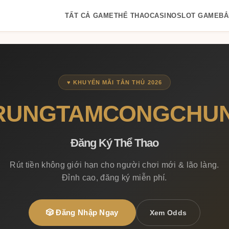
TẤT CẢ GAME
THỂ THAO
CASINO
SLOT GAME
BẮ
♥ KHUYẾN MÃI TÂN THỦ 2026
RUNGTAMCONGCHU
Đăng Ký Thể Thao
Rút tiền không giới hạn cho người chơi mới & lão làng.
Đỉnh cao, đăng ký miễn phí.
🎲 Đăng Nhập Ngay
Xem Odds