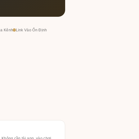
Đa Kênh
🌐
Link Vào Ổn Định
. Không cần tải app, vào chơi