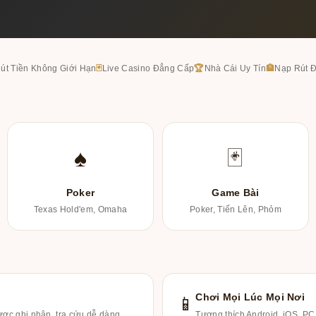
út Tiền Không Giới Hạn
🃏
Live Casino Đẳng Cấp
🏆
Nhà Cái Uy Tín
🏦
Nạp Rút 
♠
🃏
Poker
Game Bài
Texas Hold'em, Omaha
Poker, Tiến Lên, Phỏm
G
Chơi Mọi Lúc Mọi Nơi
📱
ược ghi nhận, tra cứu dễ dàng.
Tương thích Android, iOS, PC