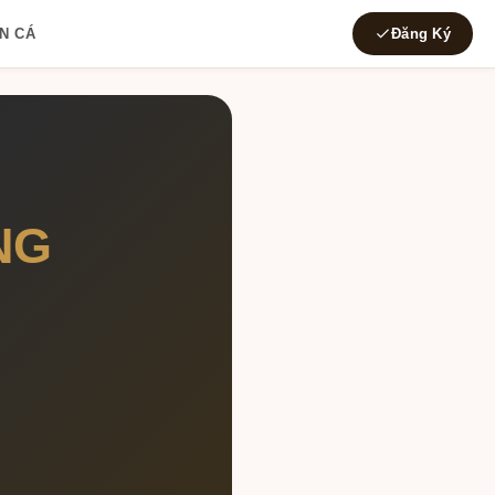
N CÁ
Đăng Ký
NG