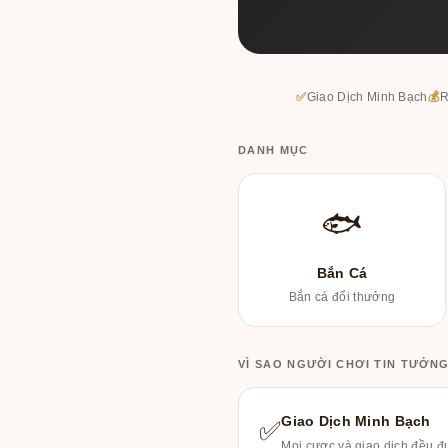
✅
Giao Dịch Minh Bạch
💰
R
DANH MỤC
🐟
Bắn Cá
Bắn cá đổi thưởng
VÌ SAO NGƯỜI CHƠI TIN TƯỞN
Giao Dịch Minh Bạch
✅
Mọi cược và giao dịch đều đ