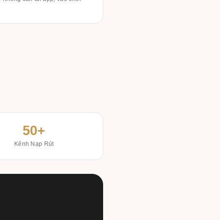
50+
Kênh Nạp Rút