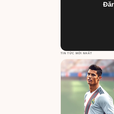
Đă
TIN TỨC MỚI NHẤT