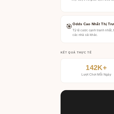
Odds Cao Nhất Thị Tr
🎯
Tỷ lệ cược cạnh tranh nhất
các nhà cái khác.
KẾT QUẢ THỰC TẾ
142K+
Lượt Chơi Mỗi Ngày