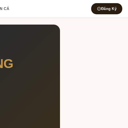
N CÁ
Đăng Ký
NG