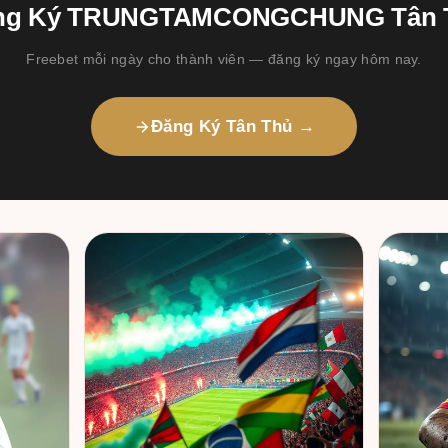
ng Ký TRUNGTAMCONGCHUNG Tân 
Freebet mỗi ngày cho thành viên — đăng ký ngay hôm nay.
Đăng Ký Tân Thủ →