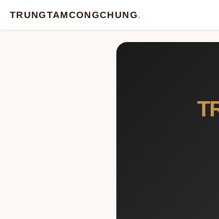
TRUNGTAMCONGCHUNG
.
T