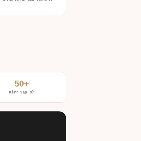
50+
Kênh Nạp Rút