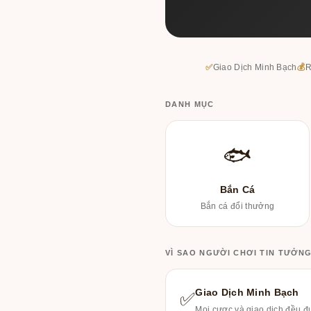
✅
Giao Dịch Minh Bạch
💰
R
DANH MỤC
🐟
Bắn Cá
Bắn cá đổi thưởng
VÌ SAO NGƯỜI CHƠI TIN TƯỞN
Giao Dịch Minh Bạch
✅
Mọi cược và giao dịch đều đ