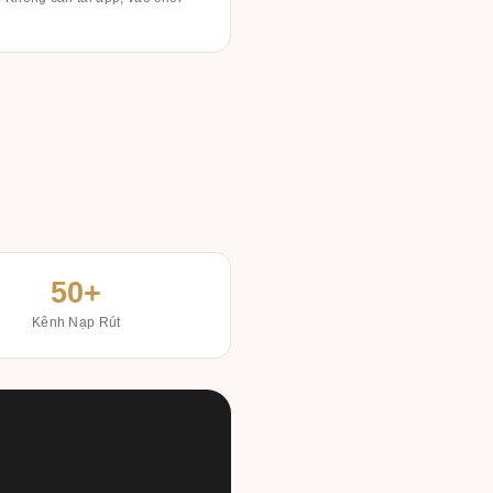
50+
Kênh Nạp Rút