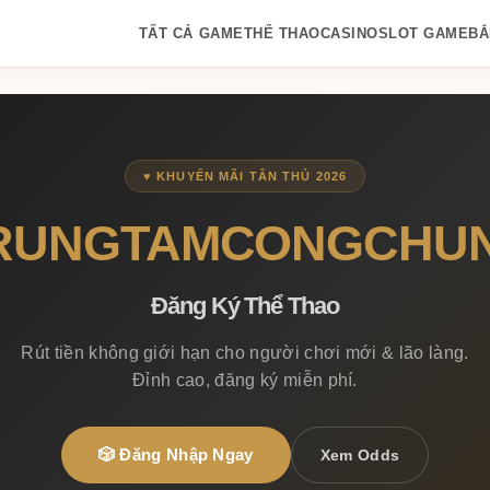
TẤT CẢ GAME
THỂ THAO
CASINO
SLOT GAME
BẮ
♥ KHUYẾN MÃI TÂN THỦ 2026
RUNGTAMCONGCHU
Đăng Ký Thể Thao
Rút tiền không giới hạn cho người chơi mới & lão làng.
Đỉnh cao, đăng ký miễn phí.
🎲 Đăng Nhập Ngay
Xem Odds