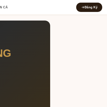
N CÁ
Đăng Ký
NG