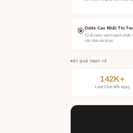
Odds Cao Nhất Thị Tr
🎯
Tỷ lệ cược cạnh tranh nhất
các nhà cái khác.
KẾT QUẢ THỰC TẾ
142K+
Lượt Chơi Mỗi Ngày