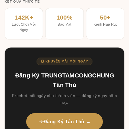
KẾT QUẢ THỰC TẾ
142K+
100%
50+
Lượt Chơi Mỗi
Bảo Mật
Kênh Nạp Rút
Ngày
💥 KHUYẾN MÃI MỖI NGÀY
Đăng Ký TRUNGTAMCONGCHUNG
Tân Thủ
Freebet mỗi ngày cho thành viên — đăng ký ngay hôm
nay.
Đăng Ký Tân Thủ →