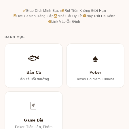
✅
Giao Dịch Minh Bạch
💰
Rút Tiền Không Giới Hạn
🃏
Live Casino Đẳng Cấp
🏆
Nhà Cái Uy Tín
🏦
Nạp Rút Đa Kênh
🌐
Link Vào Ổn Định
DANH MỤC
🐟
♠
Bắn Cá
Poker
Bắn cá đổi thưởng
Texas Hold'em, Omaha
🃏
Game Bài
Poker, Tiến Lên, Phỏm