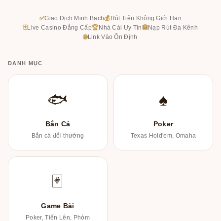
✅
Giao Dịch Minh Bạch
💰
Rút Tiền Không Giới Hạn
🃏
Live Casino Đẳng Cấp
🏆
Nhà Cái Uy Tín
🏦
Nạp Rút Đa Kênh
🌐
Link Vào Ổn Định
DANH MỤC
🐟
♠
Bắn Cá
Poker
Bắn cá đổi thưởng
Texas Hold'em, Omaha
🃏
Game Bài
Poker, Tiến Lên, Phỏm