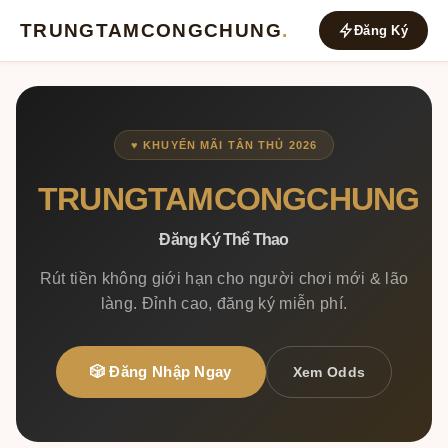
TRUNGTAMCONGCHUNG
.
Đăng Ký
♥ KHUYẾN MÃI TÂN THỦ 2026
TRUNGTAMCONGCHUNG
Đăng Ký Thể Thao
Rút tiền không giới hạn cho người chơi mới & lão
làng. Đỉnh cao, đăng ký miễn phí.
🎲 Đăng Nhập Ngay
Xem Odds