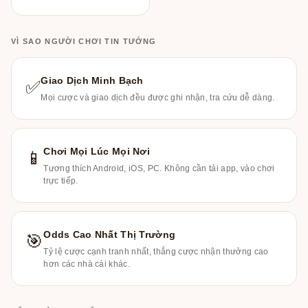
VÌ SAO NGƯỜI CHƠI TIN TƯỞNG
Giao Dịch Minh Bạch
✅
Mọi cược và giao dịch đều được ghi nhận, tra cứu dễ dàng.
Chơi Mọi Lúc Mọi Nơi
📱
Tương thích Android, iOS, PC. Không cần tải app, vào chơi
trực tiếp.
Odds Cao Nhất Thị Trường
🎯
Tỷ lệ cược cạnh tranh nhất, thắng cược nhận thưởng cao
hơn các nhà cái khác.