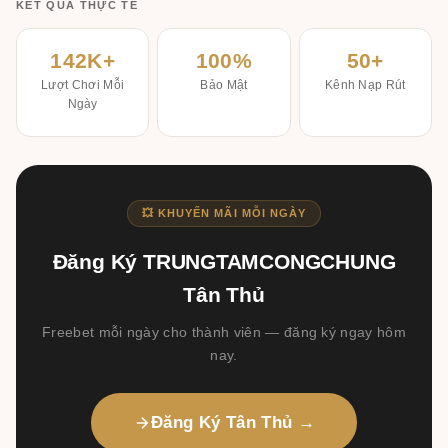
KẾT QUẢ THỰC TẾ
142K+
100%
50+
Lượt Chơi Mỗi
Bảo Mật
Kênh Nạp Rút
Ngày
💥 KHUYẾN MÃI MỖI NGÀY
Đăng Ký TRUNGTAMCONGCHUNG
Tân Thủ
Freebet mỗi ngày cho thành viên — đăng ký ngay hôm
nay.
Đăng Ký Tân Thủ →