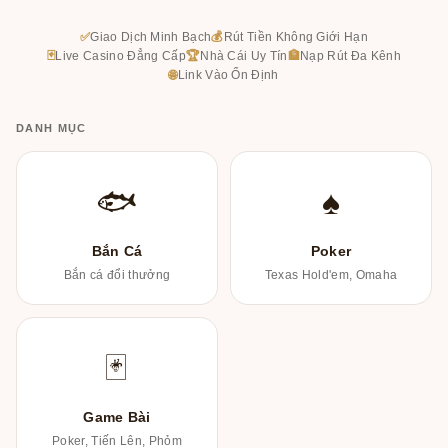
✅
Giao Dịch Minh Bạch
💰
Rút Tiền Không Giới Hạn
🃏
Live Casino Đẳng Cấp
🏆
Nhà Cái Uy Tín
🏦
Nạp Rút Đa Kênh
🌐
Link Vào Ổn Định
DANH MỤC
🐟
♠
Bắn Cá
Poker
Bắn cá đổi thưởng
Texas Hold'em, Omaha
🃏
Game Bài
Poker, Tiến Lên, Phỏm