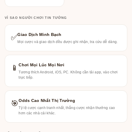
VÌ SAO NGƯỜI CHƠI TIN TƯỞNG
Giao Dịch Minh Bạch
✅
Mọi cược và giao dịch đều được ghi nhận, tra cứu dễ dàng.
Chơi Mọi Lúc Mọi Nơi
📱
Tương thích Android, iOS, PC. Không cần tải app, vào chơi
trực tiếp.
Odds Cao Nhất Thị Trường
🎯
Tỷ lệ cược cạnh tranh nhất, thắng cược nhận thưởng cao
hơn các nhà cái khác.