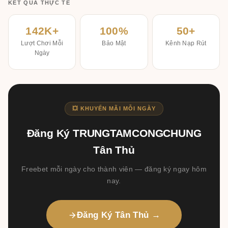
KẾT QUẢ THỰC TẾ
142K+
100%
50+
Lượt Chơi Mỗi
Bảo Mật
Kênh Nạp Rút
Ngày
💥 KHUYẾN MÃI MỖI NGÀY
Đăng Ký TRUNGTAMCONGCHUNG
Tân Thủ
Freebet mỗi ngày cho thành viên — đăng ký ngay hôm
nay.
Đăng Ký Tân Thủ →