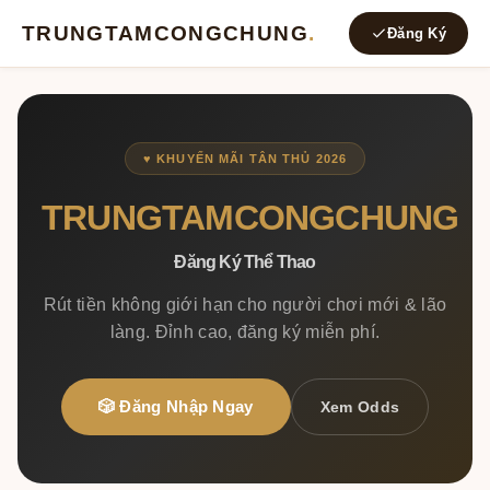
TRUNGTAMCONGCHUNG
.
Đăng Ký
♥ KHUYẾN MÃI TÂN THỦ 2026
TRUNGTAMCONGCHUNG
Đăng Ký Thể Thao
Rút tiền không giới hạn cho người chơi mới & lão
làng. Đỉnh cao, đăng ký miễn phí.
🎲 Đăng Nhập Ngay
Xem Odds