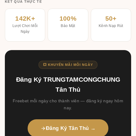
KẾT QUẢ THỰC TẾ
142K+
100%
50+
Lượt Chơi Mỗi
Bảo Mật
Kênh Nạp Rút
Ngày
💥 KHUYẾN MÃI MỖI NGÀY
Đăng Ký TRUNGTAMCONGCHUNG
Tân Thủ
Freebet mỗi ngày cho thành viên — đăng ký ngay hôm
nay.
Đăng Ký Tân Thủ →