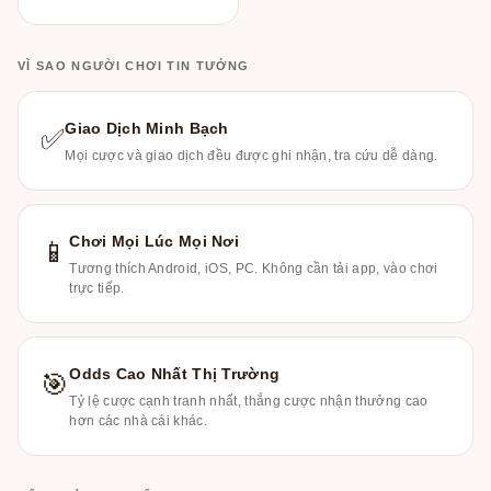
VÌ SAO NGƯỜI CHƠI TIN TƯỞNG
Giao Dịch Minh Bạch
✅
Mọi cược và giao dịch đều được ghi nhận, tra cứu dễ dàng.
Chơi Mọi Lúc Mọi Nơi
📱
Tương thích Android, iOS, PC. Không cần tải app, vào chơi
trực tiếp.
Odds Cao Nhất Thị Trường
🎯
Tỷ lệ cược cạnh tranh nhất, thắng cược nhận thưởng cao
hơn các nhà cái khác.