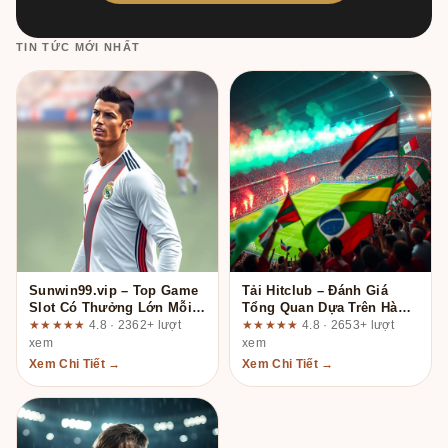
TIN TỨC MỚI NHẤT
Sunwin99.vip – Top Game
Tải Hitclub – Đánh Giá
Slot Có Thưởng Lớn Mỗi
Tổng Quan Dựa Trên Hành
Ngày: Giải Mã Quảng Cáo
Trình Người Dùng Thực Tế
★★★★★
4.8 · 2362+ lượt
★★★★★
4.8 · 2653+ lượt
Bằng Góc Nhìn Trải
xem
xem
Nghiệm Người Dùng
Xem Chi Tiết →
Xem Chi Tiết →