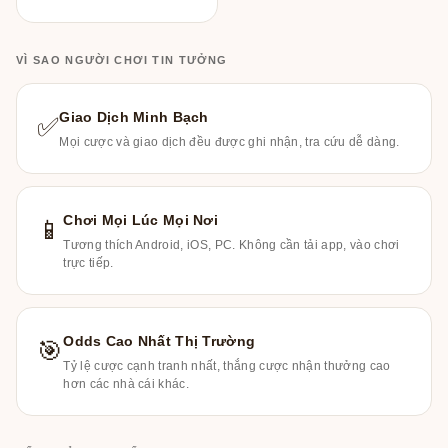
VÌ SAO NGƯỜI CHƠI TIN TƯỞNG
Giao Dịch Minh Bạch
✅
Mọi cược và giao dịch đều được ghi nhận, tra cứu dễ dàng.
Chơi Mọi Lúc Mọi Nơi
📱
Tương thích Android, iOS, PC. Không cần tải app, vào chơi
trực tiếp.
Odds Cao Nhất Thị Trường
🎯
Tỷ lệ cược cạnh tranh nhất, thắng cược nhận thưởng cao
hơn các nhà cái khác.